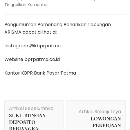
pada
Tinggalkan Komentar
Pengumuman
Pemenang
Penarikan
Pengumuman Pemenang Penarikan Tabungan
Tabungan
ARISMA dapat dilihat di:
ARISMA
Periode
Instagram @kbprpatma
FEBRUARI
2023
Website bprpatma.co.id
Kantor KBPR Bank Pasar Patma
Navigasi
Artikel Sebelumnya
Artikel
Artikel Selanjutnya
SUKU BUNGAN
LOWONGAN
DEPOSITO
PEKERJAAN
BERJANGKA