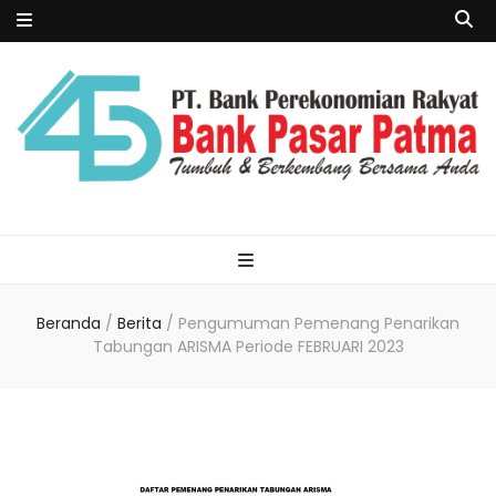
Beranda
/
Berita
/
Pengumuman Pemenang Penarikan
Tabungan ARISMA Periode FEBRUARI 2023