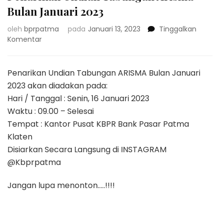
Bulan Januari 2023
oleh
bprpatma
pada
Januari 13, 2023
Tinggalkan
pada
Komentar
Penarikan
Undian
Tabungan
Penarikan Undian Tabungan ARISMA Bulan Januari
Arisma
2023 akan diadakan pada:
Bulan
Hari / Tanggal : Senin, 16 Januari 2023
Januari
Waktu : 09.00 – Selesai
2023
Tempat : Kantor Pusat KBPR Bank Pasar Patma
Klaten
Disiarkan Secara Langsung di INSTAGRAM
@Kbprpatma
Jangan lupa menonton…..!!!!