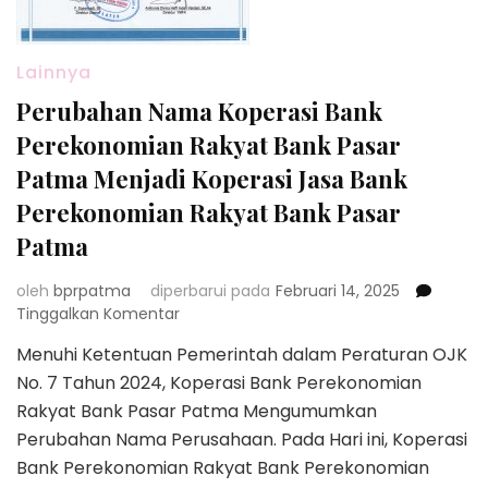
Lainnya
Perubahan Nama Koperasi Bank
Perekonomian Rakyat Bank Pasar
Patma Menjadi Koperasi Jasa Bank
Perekonomian Rakyat Bank Pasar
Patma
oleh
bprpatma
diperbarui pada
Februari 14, 2025
pada
Tinggalkan Komentar
Perubahan
Menuhi Ketentuan Pemerintah dalam Peraturan OJK
Nama
No. 7 Tahun 2024, Koperasi Bank Perekonomian
Koperasi
Bank
Rakyat Bank Pasar Patma Mengumumkan
Perekonomian
Perubahan Nama Perusahaan. Pada Hari ini, Koperasi
Rakyat
Bank Perekonomian Rakyat Bank Perekonomian
Bank