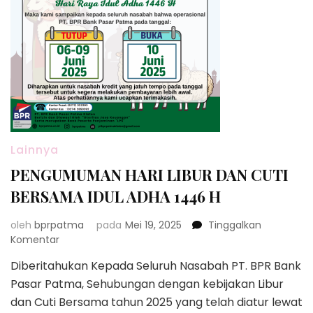
Lainnya
PENGUMUMAN HARI LIBUR DAN CUTI
BERSAMA IDUL ADHA 1446 H
oleh
bprpatma
pada
Mei 19, 2025
Tinggalkan
pada
Komentar
PENGUMUMAN
Diberitahukan Kepada Seluruh Nasabah PT. BPR Bank
HARI
Pasar Patma, Sehubungan dengan kebijakan Libur
LIBUR
DAN
dan Cuti Bersama tahun 2025 yang telah diatur lewat
CUTI