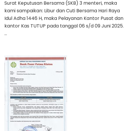
Surat Keputusan Bersama (SKB) 3 menteri, maka
BERSAMA
kami sampaikan: Libur dan Cuti Bersama Hari Raya
IDUL
Idul Adha 1446 H, maka Pelayanan Kantor Pusat dan
ADHA
1446
kantor Kas TUTUP pada tanggal 06 s/d 09 Juni 2025.
H
…