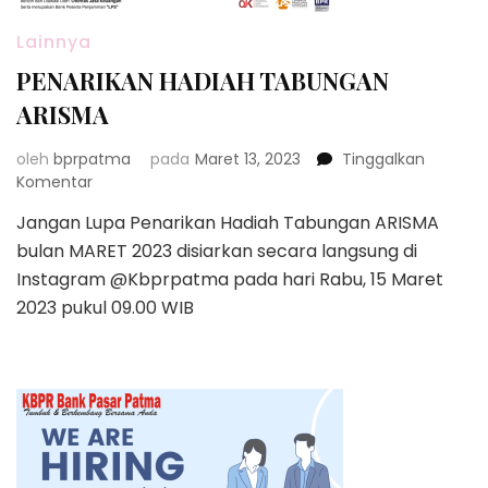
Lainnya
PENARIKAN HADIAH TABUNGAN
ARISMA
oleh
bprpatma
pada
Maret 13, 2023
Tinggalkan
pada
Komentar
PENARIKAN
Jangan Lupa Penarikan Hadiah Tabungan ARISMA
HADIAH
bulan MARET 2023 disiarkan secara langsung di
TABUNGAN
ARISMA
Instagram @Kbprpatma pada hari Rabu, 15 Maret
2023 pukul 09.00 WIB