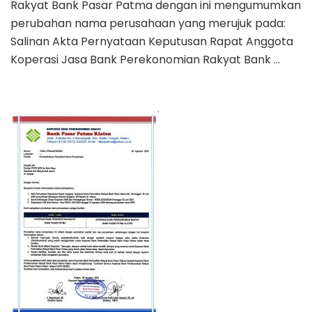
Rakyat Bank Pasar Patma dengan ini mengumumkan
Pasar
Patma
perubahan nama perusahaan yang merujuk pada:
Menjadi
Salinan Akta Pernyataan Keputusan Rapat Anggota
Koperasi
Koperasi Jasa Bank Perekonomian Rakyat Bank …
Jasa
Bank
Perekonomian
Rakyat
Bank
Pasar
Patma