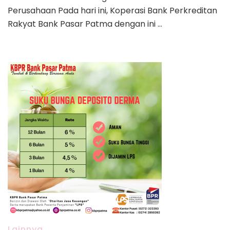
Menjadi
Perusahaan Pada hari ini, Koperasi Bank Perkreditan
Koperasi
Rakyat Bank Pasar Patma dengan ini …
Bank
Perekonomian
Rakyat
Bank
Pasar
Patma
Klaten
Lainnya