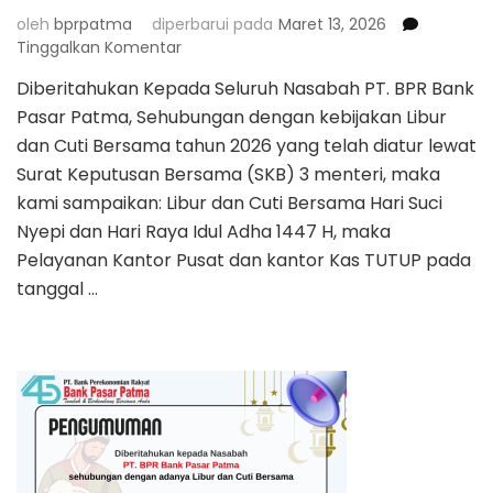
oleh
bprpatma
diperbarui pada
Maret 13, 2026
pada
Tinggalkan Komentar
PENGUMUMAH
Diberitahukan Kepada Seluruh Nasabah PT. BPR Bank
HARI
Pasar Patma, Sehubungan dengan kebijakan Libur
LIBUR
DAN
dan Cuti Bersama tahun 2026 yang telah diatur lewat
CUTI
Surat Keputusan Bersama (SKB) 3 menteri, maka
BERSAMA
kami sampaikan: Libur dan Cuti Bersama Hari Suci
HARI
Nyepi dan Hari Raya Idul Adha 1447 H, maka
SUCI
NYEPI
Pelayanan Kantor Pusat dan kantor Kas TUTUP pada
DAN
tanggal …
IDUL
FITRI
1447
H