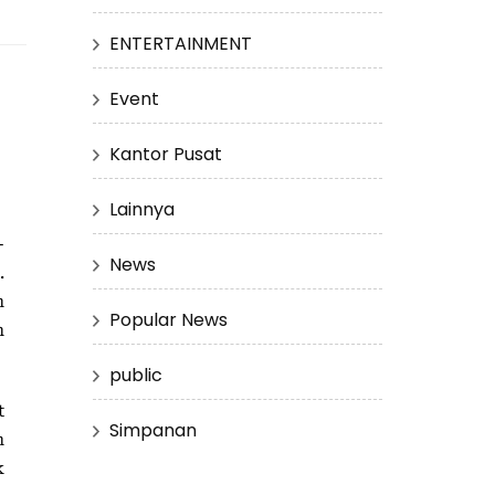
ENTERTAINMENT
Event
Kantor Pusat
Lainnya
-
News
.
n
Popular News
n
public
t
Simpanan
n
k