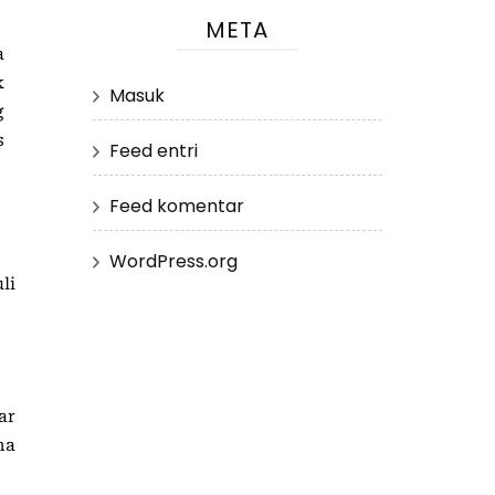
META
a
k
Masuk
g
s
Feed entri
Feed komentar
WordPress.org
li
ar
ma