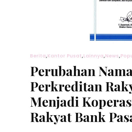
Berita
,
Kantor Pusat
,
Lainnya
,
News
,
Pop
Perubahan Nama
Perkreditan Rak
Menjadi Koperas
Rakyat Bank Pas