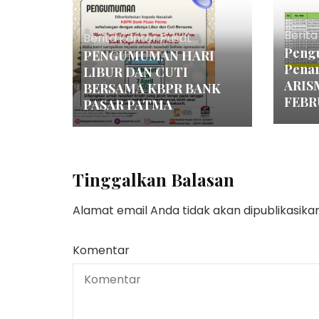
Berita
Berita
,
Kantor Pusat
Peng
PENGUMUMAN HARI
Pena
LIBUR DAN CUTI
ARIS
BERSAMA KBPR BANK
FEBR
PASAR PATMA
Tinggalkan Balasan
Alamat email Anda tidak akan dipublikasikan
Komentar