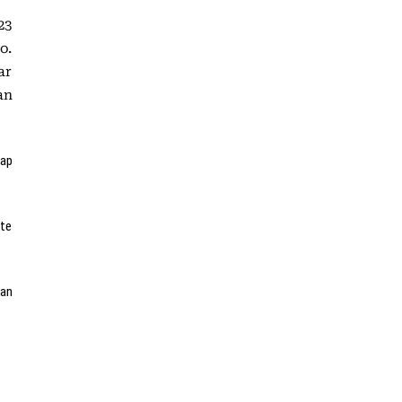
23
o.
ar
an
tap
ite
an