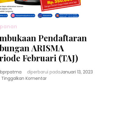
mpanan
mbukaan Pendaftaran
bungan ARISMA
riode Februari (TAJ)
bprpatma
diperbarui pada
Januari 13, 2023
pada
Tinggalkan Komentar
Pembukaan
Pendaftaran
Tabungan
ARISMA
Periode
Februari
(TAJ)