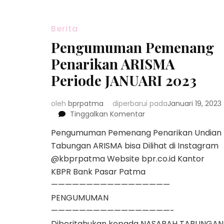
Berita
Pengumuman Pemenang
Penarikan ARISMA
Periode JANUARI 2023
oleh
bprpatma
diperbarui pada
Januari 19, 2023
pada
Tinggalkan Komentar
Pengumuman
Pengumuman Pemenang Penarikan Undian
Pemenang
Tabungan ARISMA bisa Dilihat di Instagram
Penarikan
ARISMA
@kbprpatma Website bpr.co.id Kantor
Periode
KBPR Bank Pasar Patma
JANUARI
—————————————————
2023
PENGUMUMAN
—————————————————-
Diberitahukan kepada NASABAH TABUNGAN