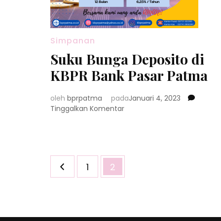
Simpanan
Suku Bunga Deposito di
KBPR Bank Pasar Patma
oleh
bprpatma
pada
Januari 4, 2023
pada
Tinggalkan Komentar
Suku
Bunga
Deposito
di
Paginasi
KBPR
Halaman
Halaman
1
2
Bank
pos
Pasar
Patma