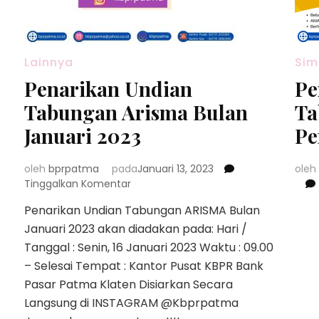
Lainnya
Si
Penarikan Undian
Pe
Tabungan Arisma Bulan
Ta
Januari 2023
Pe
oleh
bprpatma
pada
Januari 13, 2023
oleh
pada
Tinggalkan Komentar
Penarikan
Penarikan Undian Tabungan ARISMA Bulan
Undian
Januari 2023 akan diadakan pada: Hari /
Tabungan
Arisma
Tanggal : Senin, 16 Januari 2023 Waktu : 09.00
Bulan
– Selesai Tempat : Kantor Pusat KBPR Bank
Januari
Pasar Patma Klaten Disiarkan Secara
2023
Langsung di INSTAGRAM @Kbprpatma