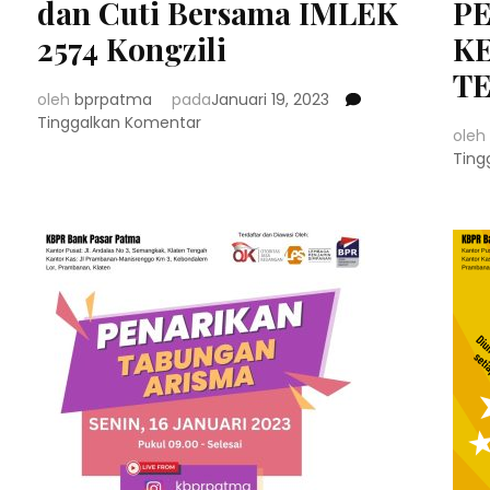
dan Cuti Bersama IMLEK
P
2574 Kongzili
KE
T
oleh
bprpatma
pada
Januari 19, 2023
pada
Tinggalkan Komentar
oleh
Pengumuman
Ting
Hari
Libur
dan
Cuti
Bersama
IMLEK
2574
Kongzili