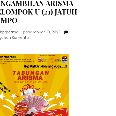
ENGAMBILAN ARISMA
LOMPOK U (21) JATUH
EMPO
bprpatma
pada
Januari 19, 2023
pada
galkan Komentar
PENGUMUMAN
JADWAL
PENGAMBILAN
ARISMA
KELOMPOK
U
(21)
JATUH
TEMPO