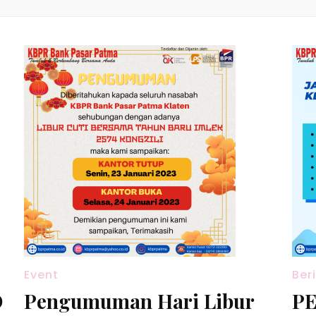
Event
Ber
O
Pengumuman Hari Libur
P