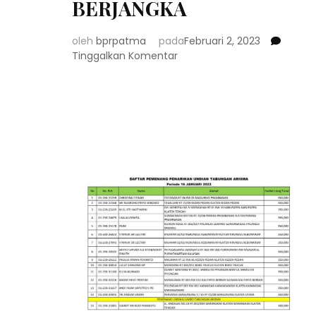
BERJANGKA
oleh
bprpatma
pada
Februari 2, 2023
pada
Tinggalkan Komentar
SUKU
BUNGAN
DEPOSITO
BERJANGKA