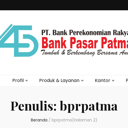
Profil
Produk & Layanan
Kantor
P
Penulis:
bprpatma
Beranda
/
bprpatma
(Halaman 2)